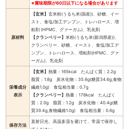
※賞味期限が60日以下になる場合があります
【玄米】
玄米粉(うるち米(国産))、砂糖、イー
スト、食塩/加工デンプン、トレハロース、増
粘剤 (HPMC、グァーガム)、乳化剤
原材料
【クランベリー】
米粉(うるち米(新潟県産))、
クランベリー、砂糖、イースト、食塩/加工デ
ンプン、トレハロース、増粘剤(HPMC、グァ
ーガム)、乳化剤
【玄米】
熱量：165kcal たんぱく質：2.2g
脂質：1.8g 炭水化物：35.6g(糖質34.6g,食物
栄養成分
繊維1.0g) 食塩相当量：0.7g
表示
【クランベリー】
熱量：178kcal たんぱく
質：2.0g 脂質：1.2g 炭水化物：40.4g(糖
質39.4g,食物繊維1.0g) 食塩相当量：0.6g
直射日光、高温多湿を避けて、常温で保存し
保存方法