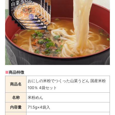
■
商品特徴
おにしの米粉でつくった山菜うどん 国産米粉
商品名
100％ 4袋セット
名称
米粉めん
内容量
71.5g×4袋入