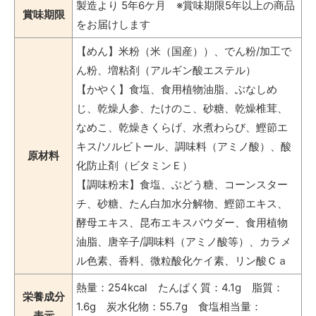
製造より 5年6ケ月 ※賞味期限5年以上の商品
賞味期限
をお届けします
【めん】米粉（米（国産））、でん粉/加工で
ん粉、増粘剤（アルギン酸エステル）
【かやく】食塩、食用植物油脂、ぶなしめ
じ、乾燥人参、たけのこ、砂糖、乾燥椎茸、
なめこ、乾燥きくらげ、水煮わらび、鰹節エ
キス/ソルビトール、調味料（アミノ酸）、酸
原材料
化防止剤（ビタミンＥ）
【調味粉末】食塩、ぶどう糖、コーンスター
チ、砂糖、たん白加水分解物、鰹節エキス、
酵母エキス、昆布エキスパウダー、食用植物
油脂、唐辛子/調味料（アミノ酸等）、カラメ
ル色素、香料、微粒酸化ケイ素、リン酸Ｃａ
熱量：254kcal たんぱく質：4.1g 脂質：
栄養成分
1.6g 炭水化物：55.7g 食塩相当量：
表示