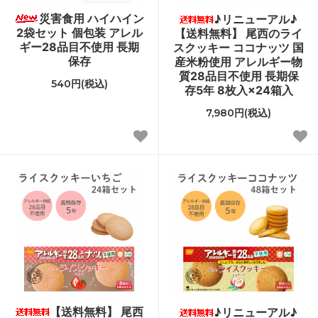
災害食用 ハイハイン
♪リニューアル♪
2袋セット 個包装 アレル
【送料無料】 尾西のライ
ギー28品目不使用 長期
スクッキー ココナッツ 国
保存
産米粉使用 アレルギー物
質28品目不使用 長期保
540円(税込)
存5年 8枚入×24箱入
7,980円(税込)
【送料無料】 尾西
♪リニューアル♪